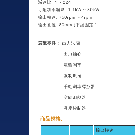
減速比: 4 ~ 224
可配功率範圍: 1.1kW ~ 30kW
輸出轉速: 750rpm ~ 4rpm
輸出孔徑: 80mm (平鍵固定 )
選配零件：
出力法蘭
出力軸心
電磁剎車
強制風扇
手動剎車釋放器
空間加熱器
溫度控制器
商品規格:
輸出轉速