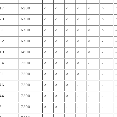
.17
6200
○
○
○
○
○
○
.29
6700
○
○
○
○
○
○
.61
6700
○
○
○
○
○
○
.82
6700
○
○
○
○
○
-
.19
6800
○
○
○
○
○
-
.84
7200
○
○
○
○
-
-
.61
7200
○
○
○
○
-
-
.76
7200
○
○
○
-
-
-
.44
7200
○
○
○
-
-
-
3
7200
○
○
-
-
-
-