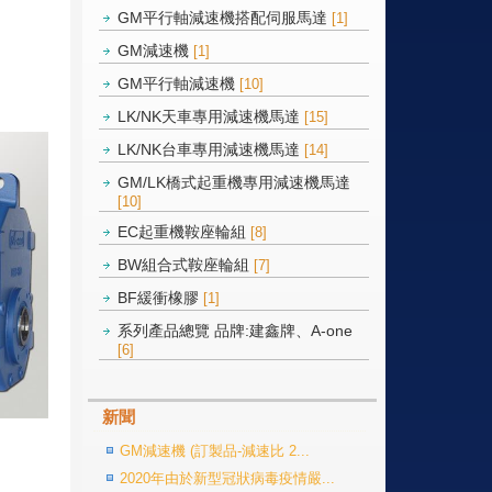
GM平行軸減速機搭配伺服馬達
[1]
GM減速機
[1]
GM平行軸減速機
[10]
LK/NK天車專用減速機馬達
[15]
LK/NK台車專用減速機馬達
[14]
GM/LK橋式起重機專用減速機馬達
[10]
EC起重機鞍座輪組
[8]
BW組合式鞍座輪組
[7]
BF緩衝橡膠
[1]
系列產品總覽 品牌:建鑫牌、A-one
[6]
新聞
GM減速機 (訂製品-減速比 2...
2020年由於新型冠狀病毒疫情嚴...