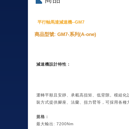
平行軸馬達減速機--GM7
商品型號: GM7-系列(A-one)
減速機設計特性：
運轉平順且安靜、承載高扭矩、低背隙。模組化
裝方式提供腳座、法蘭、扭力臂等，可採用各種
規格：
最大輸出: 7200Nm