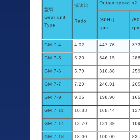
Output speed n2
減速比
型號
I
Gear unit
(60Hz)
(50
Ratio
Type
rpm
rp
GM 7-4
4.02
447.76
37
GM 7-5
5.20
346.15
28
GM 7-6
5.79
310.88
25
GM 7-7
7.29
246.91
20
GM 7-9
9.05
198.90
16
GM 7-11
10.88
165.44
13
GM 7-14
13.70
131.39
10
GM 7-18
18.00
100.00
83