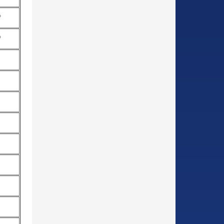
○
○
-
-
-
-
-
-
-
-