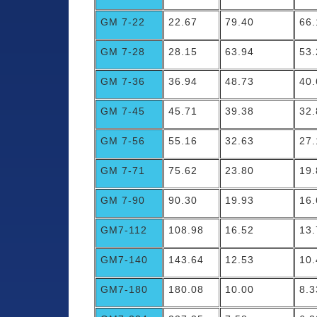
GM 7-22
22.67
79.40
66
GM 7-28
28.15
63.94
53
GM 7-36
36.94
48.73
40
GM 7-45
45.71
39.38
32
GM 7-56
55.16
32.63
27
GM 7-71
75.62
23.80
19
GM 7-90
90.30
19.93
16
GM7-112
108.98
16.52
13
GM7-140
143.64
12.53
10
GM7-180
180.08
10.00
8.3