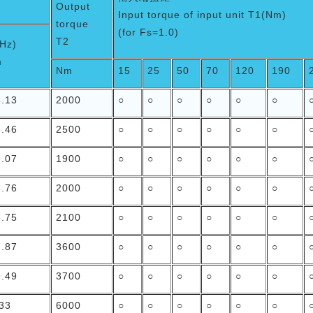
Output
Input torque of input unit T1(Nm)
torque
(for Fs=1.0)
T2
Hz)
m
Nm
15
25
50
70
120
190
3.13
2000
○
○
○
○
○
○
8.46
2500
○
○
○
○
○
○
9.07
1900
○
○
○
○
○
○
5.76
2000
○
○
○
○
○
○
5.75
2100
○
○
○
○
○
○
7.87
3600
○
○
○
○
○
○
9.49
3700
○
○
○
○
○
○
.33
6000
○
○
○
○
○
○