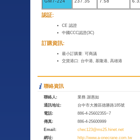
GM7-224
237.35
7.58
6.3
認証:
CE 認證
中國CCC認證(3C)
訂購資訊:
最小訂購量: 可商議
交貨港口: 台中港, 基隆港, 高雄港
聯絡資訊
聯絡人:
業務 謝惠如
通訊地址:
台中市大雅區德勝路185號
電話:
886-4-25602355~7
傳真:
886-4-25600999
Email:
chec123@ms25.hinet.net
網址:
http://www.a-onecrane.com.tw